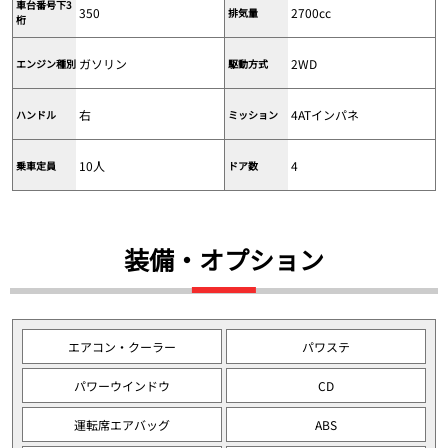
車台番号下3
350
2700cc
排気量
桁
ガソリン
2WD
エンジン種別
駆動方式
右
4ATインパネ
ハンドル
ミッション
10人
4
乗車定員
ドア数
装備・オプション
エアコン・クーラー
パワステ
パワーウインドウ
CD
運転席エアバッグ
ABS