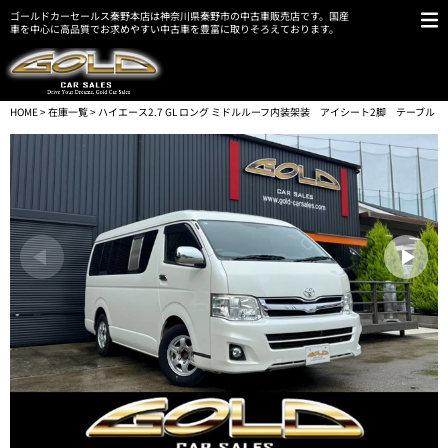
ゴールドカーセールス秦野本店は神奈川県秦野市の中古車販売店です。国産
車を中心に高品質でお求めやすい中古車を豊富に取りそろえております。
HOME
>
在庫一覧
> ハイエース2.7 GL ロング ミドルルーフ内装架装 アイシート2脚 テーブル