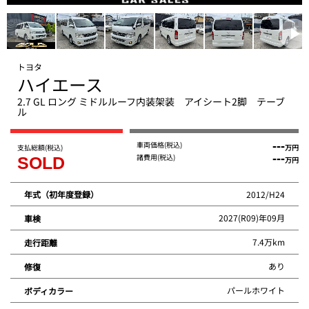
トヨタ
ハイエース
2.7 GL ロング ミドルルーフ内装架装 アイシート2脚 テーブ
ル
車両価格
(税込)
---
支払総額
(税込)
万円
諸費用
(税込)
---
SOLD
万円
2012/H24
年式（初年度登録）
2027(R09)年09月
車検
7.4万km
走行距離
あり
修復
パールホワイト
ボディカラー