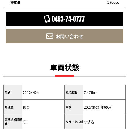
2700cc
排気量
0463-74-0777
お問い合わせ
車両状態
2012/H24
7.4万km
年式
走行距離
あり
2027(R09)年09月
修理歴
車検
定期点検記録
◯
リ済込
リサイクル料
簿