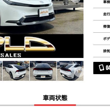
車検
走行
修復
ボデ
排気
0
車両状態