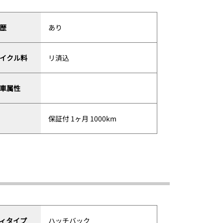
歴
あり
イクル料
リ済込
車属性
保証付 1ヶ月 1000km
ィタイプ
ハッチバック