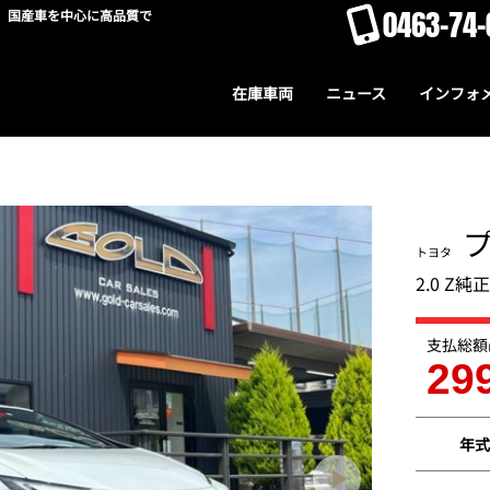
0463-74-
。国産車を中心に高品質で
在庫車両
ニュース
インフォ
トヨタ
2.0 Z純
支払総額
29
年式