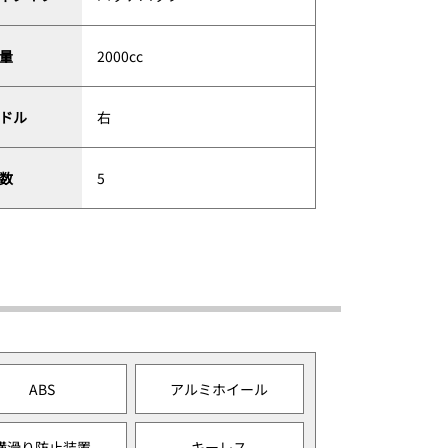
量
2000cc
ドル
右
数
5
ABS
アルミホイール
横滑り防止装置
キーレス