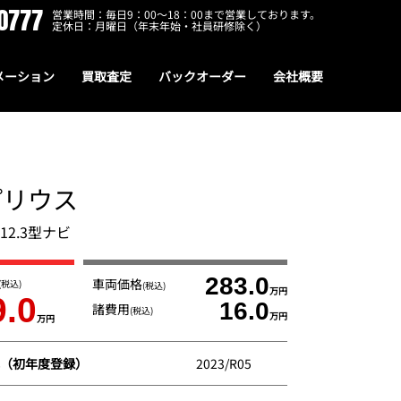
0777
営業時間：毎日9：00～18：00まで営業しております。
定休日：月曜日（年末年始・社員研修除く）
メーション
買取査定
バックオーダー
会社概要
プリウス
正12.3型ナビ
283.0
車両価格
(税込)
(税込)
万円
9.0
16.0
諸費用
(税込)
万円
万円
（初年度登録）
2023/R05