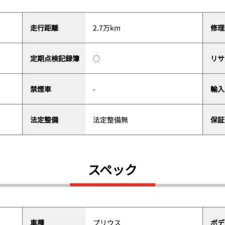
走行距離
2.7万km
修理
定期点検記録簿
◯
リサ
禁煙車
-
輸入
法定整備
法定整備無
保証
スペック
車種
プリウス
ボデ