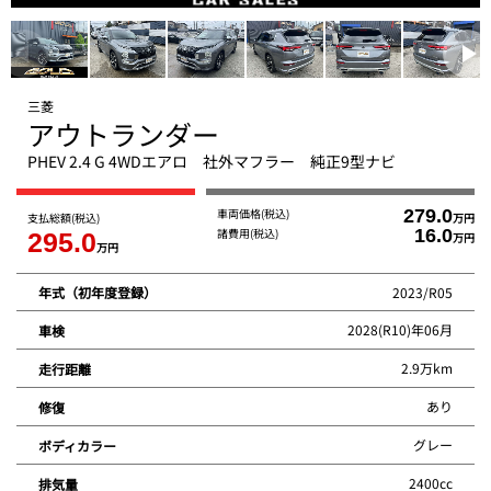
三菱
アウトランダー
PHEV 2.4 G 4WDエアロ 社外マフラー 純正9型ナビ
車両価格
(税込)
279.0
支払総額
(税込)
万円
諸費用
(税込)
16.0
295.0
万円
万円
2023/R05
年式（初年度登録）
2028(R10)年06月
車検
2.9万km
走行距離
あり
修復
グレー
ボディカラー
2400cc
排気量