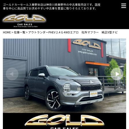
ゴールドカーセールス秦野本店は神奈川県秦野市の中古車販売店です。国産
車を中心に高品質でお求めやすい中古車を豊富に取りそろえております。
HOME
>
在庫一覧
> アウトランダーPHEV 2.4 G 4WDエアロ 社外マフラー 純正9型ナビ