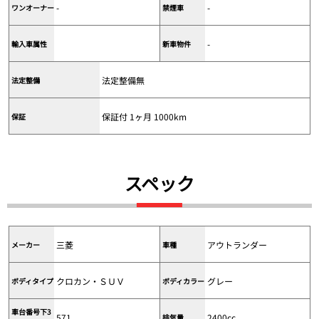
-
-
ワンオーナー
禁煙車
-
輸入車属性
新車物件
法定整備無
法定整備
保証付 1ヶ月 1000km
保証
スペック
三菱
アウトランダー
メーカー
車種
クロカン・ＳＵＶ
グレー
ボディタイプ
ボディカラー
車台番号下3
571
2400cc
排気量