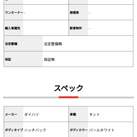
-
-
ワンオーナー
禁煙車
-
輸入車属性
新車物件
法定整備無
法定整備
保証無
保証
スペック
ダイハツ
タント
メーカー
車種
ハッチバック
パールホワイト
ボディタイプ
ボディカラー