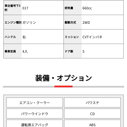
車台番号下3
017
660cc
排気量
桁
ガソリン
2WD
エンジン種別
駆動方式
右
CVTインパネ
ハンドル
ミッション
4人
5
乗車定員
ドア数
装備・オプション
エアコン・クーラー
パワステ
パワーウインドウ
CD
運転席エアバッグ
ABS