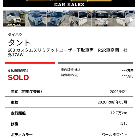
ダイハツ
タント
660 カスタム X リミテッドユーザー下取車両 RSR車高調 社
外17AW
車両価格
(税込)
---
支払総額
(税込)
万円
諸費用
(税込)
---
SOLD
万円
2009/H21
年式（初年度登録）
2026(R08)年05月
車検
12.7万km
走行距離
なし
修復
パールホワイト
ボディカラー