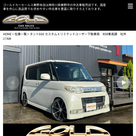
ゴールドカーセールス秦野本店は神奈川県秦野市の中古車販売店です。国産
車を中心に高品質でお求めやすい中古車を豊富に取りそろえております。
HOME
>
在庫一覧
> タント660 カスタム X リミテッドユーザー下取車両 RSR車高調 社外
17AW