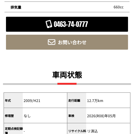
660cc
排気量
0463-74-0777
お問い合わせ
車両状態
2009/H21
12.7万km
年式
走行距離
なし
2026(R08)年05月
修理歴
車検
定期点検記録
-
リ済込
リサイクル料
簿