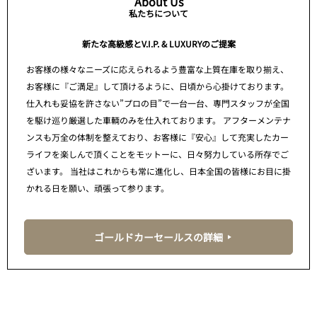
About Us
私たちについて
新たな高級感とV.I.P. & LUXURYのご提案
お客様の様々なニーズに応えられるよう豊富な上質在庫を取り揃え、
お客様に『ご満足』して頂けるように、日頃から心掛けております。
仕入れも妥協を許さない”プロの目”で一台一台、専門スタッフが全国
を駆け巡り厳選した車輌のみを仕入れております。 アフターメンテナ
ンスも万全の体制を整えており、お客様に『安心』して充実したカー
ライフを楽しんで頂くことをモットーに、日々努力している所存でご
ざいます。 当社はこれからも常に進化し、日本全国の皆様にお目に掛
かれる日を願い、頑張って参ります。
ゴールドカーセールスの詳細