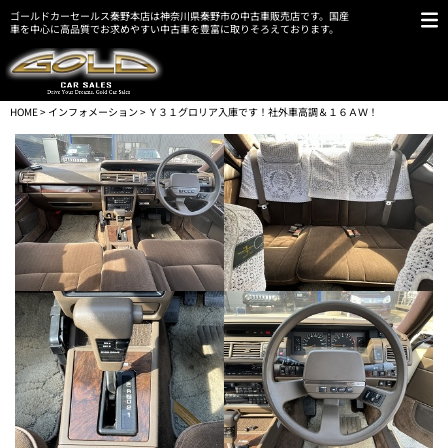
ゴールドカーセールス秦野本店は神奈川県秦野市の中古車販売店です。国産
車を中心に高品質でお求めやすい中古車を豊富に取りそろえております。
HOME
>
インフォメーション
> Ｙ３１グロリア入庫です！社外車高調＆１６ＡＷ！