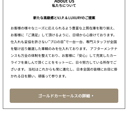
About Us
私たちについて
新たな高級感とV.I.P. & LUXURYのご提案
お客様の様々なニーズに応えられるよう豊富な上質在庫を取り揃え、
お客様に『ご満足』して頂けるように、日頃から心掛けております。
仕入れも妥協を許さない”プロの目”で一台一台、専門スタッフが全国
を駆け巡り厳選した車輌のみを仕入れております。 アフターメンテナ
ンスも万全の体制を整えており、お客様に『安心』して充実したカー
ライフを楽しんで頂くことをモットーに、日々努力している所存でご
ざいます。 当社はこれからも常に進化し、日本全国の皆様にお目に掛
かれる日を願い、頑張って参ります。
ゴールドカーセールスの詳細