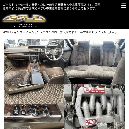
ゴールドカーセールス秦野本店は神奈川県秦野市の中古車販売店です。国産
車を中心に高品質でお求めやすい中古車を豊富に取りそろえております。
HOME
>
インフォメーション
> Ｙ３１グロリア入庫です！ノーマル車＆ツインカムターボ！