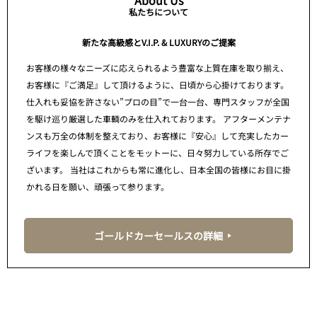
About Us
私たちについて
新たな高級感とV.I.P. & LUXURYのご提案
お客様の様々なニーズに応えられるよう豊富な上質在庫を取り揃え、
お客様に『ご満足』して頂けるように、日頃から心掛けております。
仕入れも妥協を許さない”プロの目”で一台一台、専門スタッフが全国
を駆け巡り厳選した車輌のみを仕入れております。 アフターメンテナ
ンスも万全の体制を整えており、お客様に『安心』して充実したカー
ライフを楽しんで頂くことをモットーに、日々努力している所存でご
ざいます。 当社はこれからも常に進化し、日本全国の皆様にお目に掛
かれる日を願い、頑張って参ります。
ゴールドカーセールスの詳細