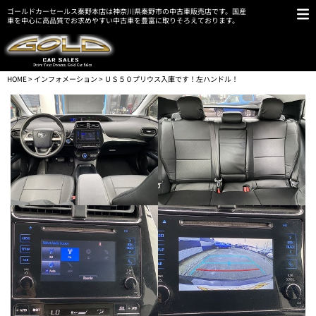
ゴールドカーセールス秦野本店は神奈川県秦野市の中古車販売店です。国産
車を中心に高品質でお求めやすい中古車を豊富に取りそろえております。
HOME
>
インフォメーション
> ＵＳ５０プリウス入庫です！左ハンドル！