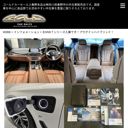
ゴールドカーセールス秦野本店は神奈川県秦野市の中古車販売店です。国産
車を中心に高品質でお求めやすい中古車を豊富に取りそろえております。
HOME
>
インフォメーション
> ＢＭＷ７シリーズ入庫です！プラグインハイブリッド！