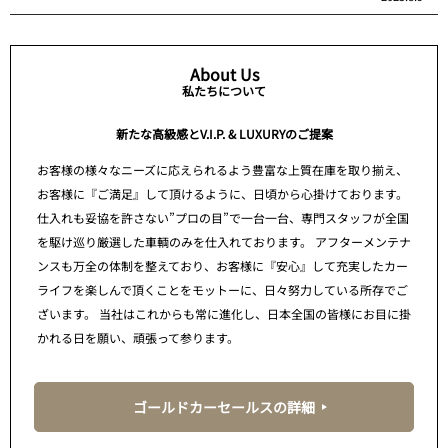
About Us
私たちについて
新たな高級感とV.I.P. & LUXURYのご提案
お客様の様々なニーズに応えられるよう豊富な上質在庫を取り揃え、
お客様に『ご満足』して頂けるように、日頃から心掛けております。
仕入れも妥協を許さない”プロの目”で一台一台、専門スタッフが全国
を駆け巡り厳選した車輌のみを仕入れております。 アフターメンテナ
ンスも万全の体制を整えており、お客様に『安心』して充実したカー
ライフを楽しんで頂くことをモットーに、日々努力している所存でご
ざいます。 当社はこれからも常に進化し、日本全国の皆様にお目に掛
かれる日を願い、頑張って参ります。
ゴールドカーセールスの詳細