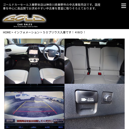
ゴールドカーセールス秦野本店は神奈川県秦野市の中古車販売店です。国産
車を中心に高品質でお求めやすい中古車を豊富に取りそろえております。
HOME
>
インフォメーション
> ５０プリウス入庫です！４ＷＤ！