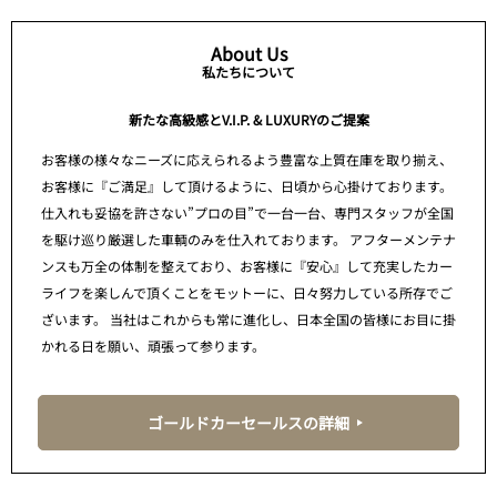
About Us
私たちについて
新たな高級感とV.I.P. & LUXURYのご提案
お客様の様々なニーズに応えられるよう豊富な上質在庫を取り揃え、
お客様に『ご満足』して頂けるように、日頃から心掛けております。
仕入れも妥協を許さない”プロの目”で一台一台、専門スタッフが全国
を駆け巡り厳選した車輌のみを仕入れております。 アフターメンテナ
ンスも万全の体制を整えており、お客様に『安心』して充実したカー
ライフを楽しんで頂くことをモットーに、日々努力している所存でご
ざいます。 当社はこれからも常に進化し、日本全国の皆様にお目に掛
かれる日を願い、頑張って参ります。
ゴールドカーセールスの詳細