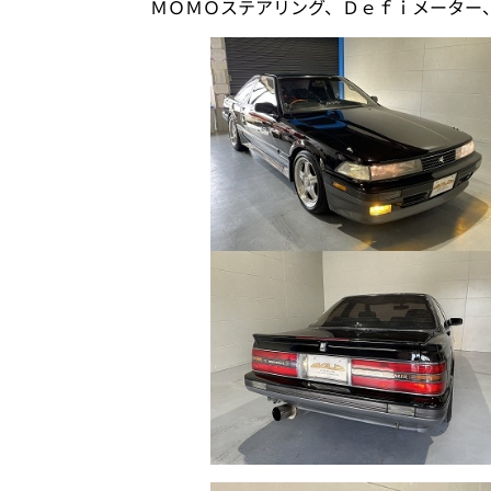
ＭＯＭＯステアリング、Ｄｅｆｉメーター