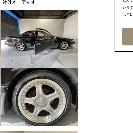
しん
、社外オーディオ
います
お目