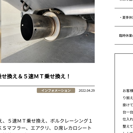
・夏季休
臨時休業
乗せ換え＆５速ＭＴ乗せ換え！
お客
インフォメーション
2022.04.29
り揃
掛けて
台一
仕入れ
え、５速ＭＴ乗せ換え、ボルクレーシング１
整え
ＫＳマフラー、エアクリ、Ｄ席レカロシート