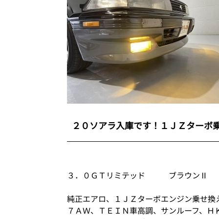
２０ソアラ入庫です！１ＪＺターボ
３．０ＧＴリミテッド ブラウンⅡ
純正エアロ、１ＪＺターボエンジン乗せ換
７ＡＷ、ＴＥＩＮ車高調、サンルーフ、Ｈ