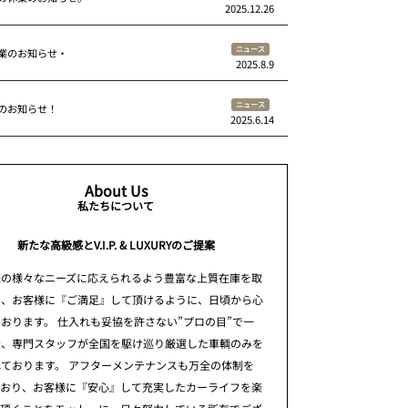
2025.12.26
ニュース
業のお知らせ・
2025.8.9
ニュース
のお知らせ！
2025.6.14
About Us
私たちについて
新たな高級感とV.I.P. & LUXURYのご提案
様の様々なニーズに応えられるよう豊富な上質在庫を取
え、お客様に『ご満足』して頂けるように、日頃から心
おります。 仕入れも妥協を許さない”プロの目”で一
台、専門スタッフが全国を駆け巡り厳選した車輌のみを
ております。 アフターメンテナンスも万全の体制を
ており、お客様に『安心』して充実したカーライフを楽