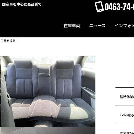
0463-74-
。国産車を中心に高品質で
在庫車両
ニュース
インフォ
ＭＴ乗せ換え！
臨時休業
ＧＷ期間
年末年始