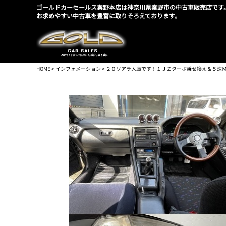
ゴールドカーセールス秦野本店は神奈川県秦野市の中古車販売店です
お求めやすい中古車を豊富に取りそろえております。
HOME
>
インフォメーション
> ２０ソアラ入庫です！１ＪＺターボ乗せ換え＆５速