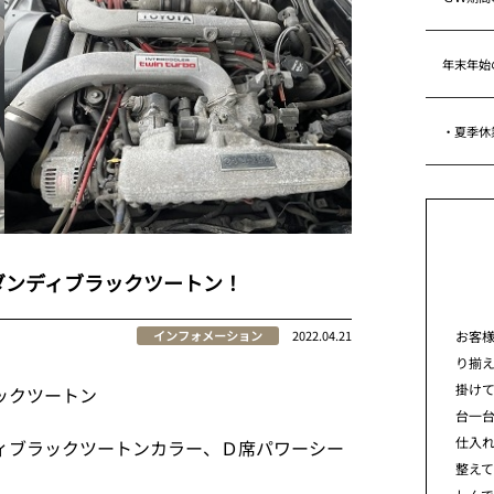
年末年始
・夏季休
ダンディブラックツートン！
お客
インフォメーション
2022.04.21
り揃
掛けて
クツートン
台一
仕入れ
ィブラックツートンカラー、Ｄ席パワーシー
整え