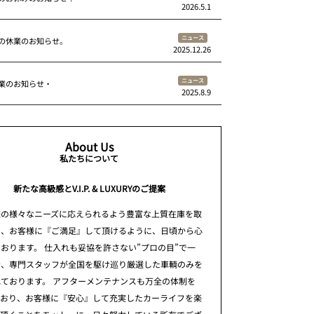
2026.5.1
ニュース
の休業のお知らせ。
2025.12.26
ニュース
業のお知らせ・
2025.8.9
About Us
私たちについて
新たな高級感とV.I.P. & LUXURYのご提案
様の様々なニーズに応えられるよう豊富な上質在庫を取
え、お客様に『ご満足』して頂けるように、日頃から心
おります。 仕入れも妥協を許さない”プロの目”で一
台、専門スタッフが全国を駆け巡り厳選した車輌のみを
ております。 アフターメンテナンスも万全の体制を
ており、お客様に『安心』して充実したカーライフを楽