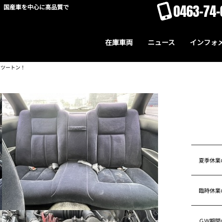
0463-74-
。国産車を中心に高品質で
在庫車両
ニュース
インフォ
クツートン！
夏季休業
臨時休業
ＧＷ期間