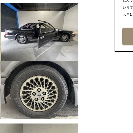
しん
います
お目