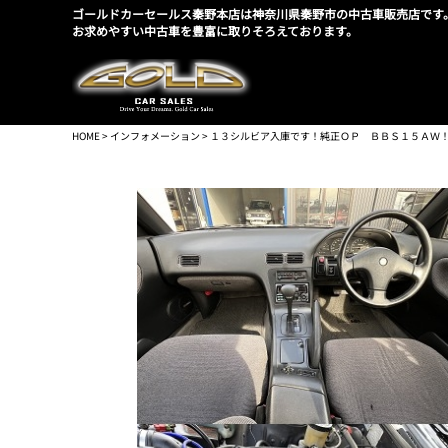
ゴールドカーセールス秦野本店は神奈川県秦野市の中古車販売店です
お求めやすい中古車を豊富に取りそろえております。
HOME
>
インフォメーション
> １３シルビア入庫です！純正ＯＰ ＢＢＳ１５ＡＷ