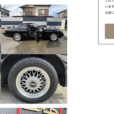
しん
います
お目