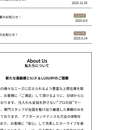
2025.12.26
ニュース
業のお知らせ・
2025.8.9
ニュース
のお知らせ！
2025.6.14
About Us
私たちについて
新たな高級感とV.I.P. & LUXURYのご提案
様の様々なニーズに応えられるよう豊富な上質在庫を取
え、お客様に『ご満足』して頂けるように、日頃から心
おります。 仕入れも妥協を許さない”プロの目”で一
台、専門スタッフが全国を駆け巡り厳選した車輌のみを
ております。 アフターメンテナンスも万全の体制を
ており、お客様に『安心』して充実したカーライフを楽