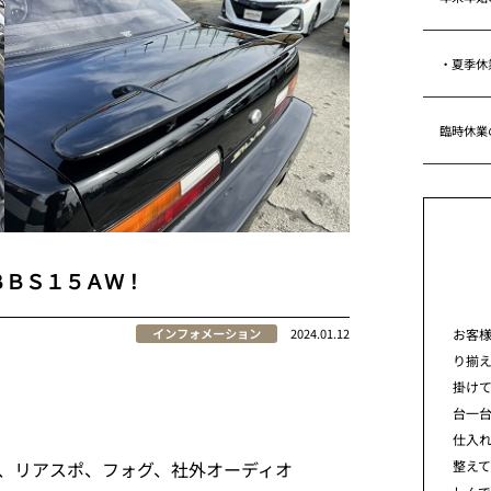
・夏季休
臨時休業
ＢＢＳ１５ＡＷ！
お客
インフォメーション
2024.01.12
り揃
掛けて
台一
仕入れ
整え
、リアスポ、フォグ、社外オーディオ