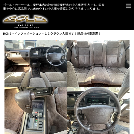
ゴールドカーセールス秦野本店は神奈川県秦野市の中古車販売店です。国産
車を中心に高品質でお求めやすい中古車を豊富に取りそろえております。
HOME
>
インフォメーション
> １３クラウン入庫です！新品社外車高調！