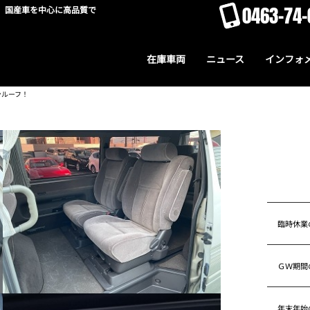
0463-74-
。国産車を中心に高品質で
在庫車両
ニュース
インフォ
ンルーフ！
臨時休業
ＧＷ期間
年末年始