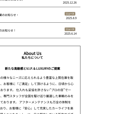
2025.12.26
ニュース
業のお知らせ・
2025.8.9
ニュース
のお知らせ！
2025.6.14
About Us
私たちについて
新たな高級感とV.I.P. & LUXURYのご提案
様の様々なニーズに応えられるよう豊富な上質在庫を取
え、お客様に『ご満足』して頂けるように、日頃から心
おります。 仕入れも妥協を許さない”プロの目”で一
台、専門スタッフが全国を駆け巡り厳選した車輌のみを
ております。 アフターメンテナンスも万全の体制を
ており、お客様に『安心』して充実したカーライフを楽