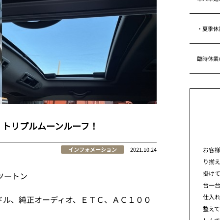
・夏季休
臨時休業
！トリプルムーンルーフ！
お客
インフォメーション
2021.10.24
り揃
掛けて
ツートン
台一
仕入れ
ドル、純正オーディオ、ＥＴＣ、ＡＣ１００
整え