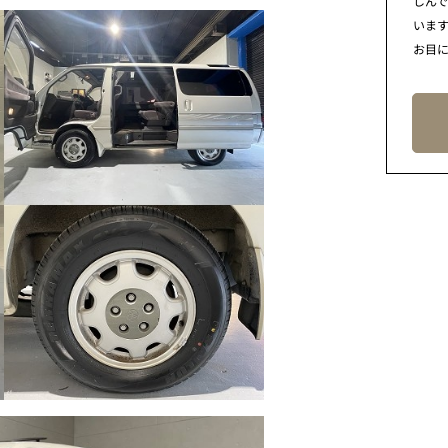
しん
います
お目