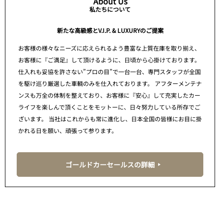
About Us
私たちについて
新たな高級感とV.I.P. & LUXURYのご提案
お客様の様々なニーズに応えられるよう豊富な上質在庫を取り揃え、
お客様に『ご満足』して頂けるように、日頃から心掛けております。
仕入れも妥協を許さない”プロの目”で一台一台、専門スタッフが全国
を駆け巡り厳選した車輌のみを仕入れております。 アフターメンテナ
ンスも万全の体制を整えており、お客様に『安心』して充実したカー
ライフを楽しんで頂くことをモットーに、日々努力している所存でご
ざいます。 当社はこれからも常に進化し、日本全国の皆様にお目に掛
かれる日を願い、頑張って参ります。
ゴールドカーセールスの詳細