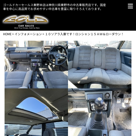
ゴールドカーセールス秦野本店は神奈川県秦野市の中古車販売店です。国産
車を中心に高品質でお求めやすい中古車を豊富に取りそろえております。
HOME
>
インフォメーション
> １０ソアラ入庫です！ロンシャン１５ＡＷ＆ローダウン！