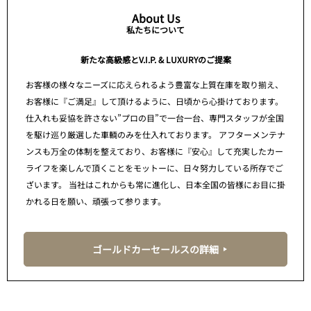
About Us
私たちについて
新たな高級感とV.I.P. & LUXURYのご提案
お客様の様々なニーズに応えられるよう豊富な上質在庫を取り揃え、
お客様に『ご満足』して頂けるように、日頃から心掛けております。
仕入れも妥協を許さない”プロの目”で一台一台、専門スタッフが全国
を駆け巡り厳選した車輌のみを仕入れております。 アフターメンテナ
ンスも万全の体制を整えており、お客様に『安心』して充実したカー
ライフを楽しんで頂くことをモットーに、日々努力している所存でご
ざいます。 当社はこれからも常に進化し、日本全国の皆様にお目に掛
かれる日を願い、頑張って参ります。
ゴールドカーセールスの詳細