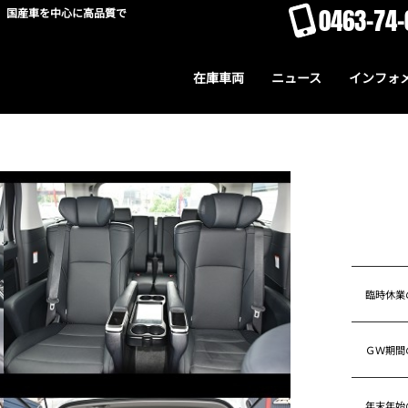
0463-74-
。国産車を中心に高品質で
在庫車両
ニュース
インフォ
臨時休業
ＧＷ期間
年末年始