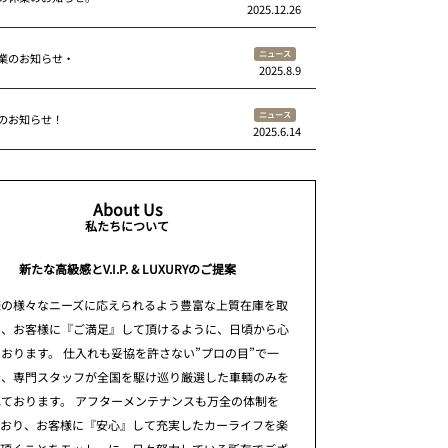
2025.12.26
ニュース
業のお知らせ・
2025.8.9
ニュース
のお知らせ！
2025.6.14
About Us
私たちについて
新たな高級感とV.I.P. & LUXURYのご提案
様の様々なニーズに応えられるよう豊富な上質在庫を取
え、お客様に『ご満足』して頂けるように、日頃から心
おります。 仕入れも妥協を許さない”プロの目”で一
台、専門スタッフが全国を駆け巡り厳選した車輌のみを
ております。 アフターメンテナンスも万全の体制を
ており、お客様に『安心』して充実したカーライフを楽