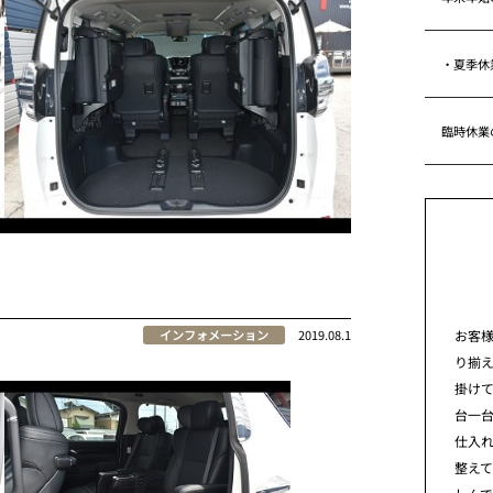
・夏季休
臨時休業
お客
インフォメーション
2019.08.1
り揃
掛けて
台一
仕入れ
整え