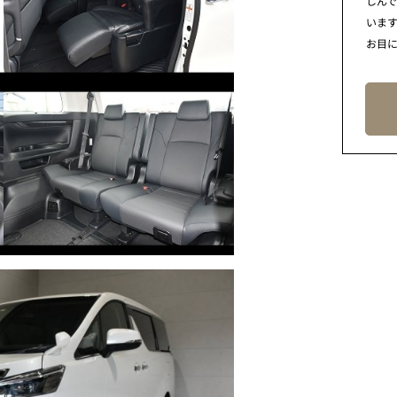
しん
います
お目