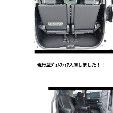
現行型ｳﾞｪﾙﾌｧｲｱ入庫しました！！