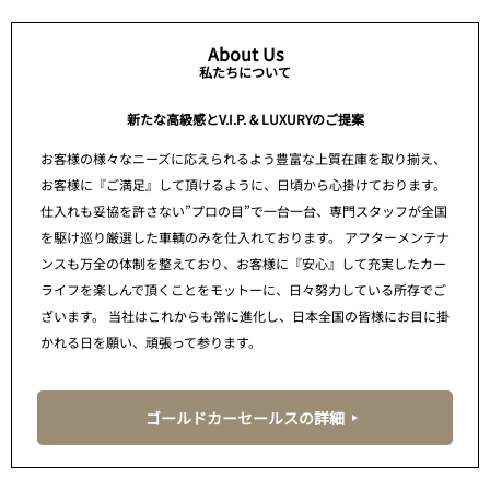
About Us
私たちについて
新たな高級感とV.I.P. & LUXURYのご提案
お客様の様々なニーズに応えられるよう豊富な上質在庫を取り揃え、
お客様に『ご満足』して頂けるように、日頃から心掛けております。
仕入れも妥協を許さない”プロの目”で一台一台、専門スタッフが全国
を駆け巡り厳選した車輌のみを仕入れております。 アフターメンテナ
ンスも万全の体制を整えており、お客様に『安心』して充実したカー
ライフを楽しんで頂くことをモットーに、日々努力している所存でご
ざいます。 当社はこれからも常に進化し、日本全国の皆様にお目に掛
かれる日を願い、頑張って参ります。
ゴールドカーセールスの詳細