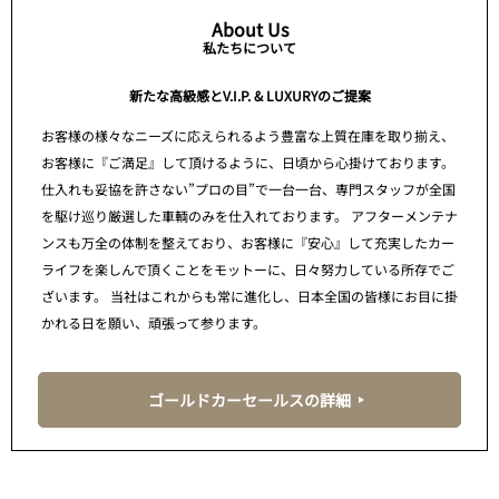
About Us
私たちについて
新たな高級感とV.I.P. & LUXURYのご提案
お客様の様々なニーズに応えられるよう豊富な上質在庫を取り揃え、
お客様に『ご満足』して頂けるように、日頃から心掛けております。
仕入れも妥協を許さない”プロの目”で一台一台、専門スタッフが全国
を駆け巡り厳選した車輌のみを仕入れております。 アフターメンテナ
ンスも万全の体制を整えており、お客様に『安心』して充実したカー
ライフを楽しんで頂くことをモットーに、日々努力している所存でご
ざいます。 当社はこれからも常に進化し、日本全国の皆様にお目に掛
かれる日を願い、頑張って参ります。
ゴールドカーセールスの詳細