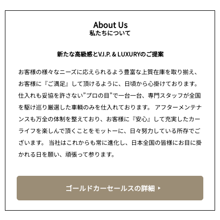
About Us
私たちについて
新たな高級感とV.I.P. & LUXURYのご提案
お客様の様々なニーズに応えられるよう豊富な上質在庫を取り揃え、
お客様に『ご満足』して頂けるように、日頃から心掛けております。
仕入れも妥協を許さない”プロの目”で一台一台、専門スタッフが全国
を駆け巡り厳選した車輌のみを仕入れております。 アフターメンテナ
ンスも万全の体制を整えており、お客様に『安心』して充実したカー
ライフを楽しんで頂くことをモットーに、日々努力している所存でご
ざいます。 当社はこれからも常に進化し、日本全国の皆様にお目に掛
かれる日を願い、頑張って参ります。
ゴールドカーセールスの詳細