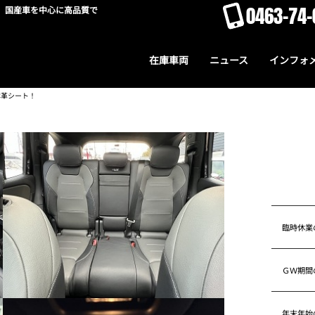
0463-74-
。国産車を中心に高品質で
在庫車両
ニュース
インフォ
本革シート！
臨時休業
ＧＷ期間
年末年始