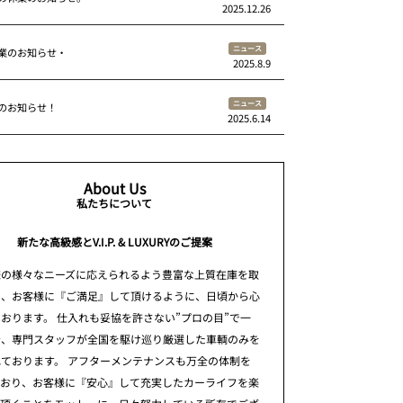
2025.12.26
ニュース
業のお知らせ・
2025.8.9
ニュース
のお知らせ！
2025.6.14
About Us
私たちについて
新たな高級感とV.I.P. & LUXURYのご提案
様の様々なニーズに応えられるよう豊富な上質在庫を取
え、お客様に『ご満足』して頂けるように、日頃から心
おります。 仕入れも妥協を許さない”プロの目”で一
台、専門スタッフが全国を駆け巡り厳選した車輌のみを
ております。 アフターメンテナンスも万全の体制を
ており、お客様に『安心』して充実したカーライフを楽