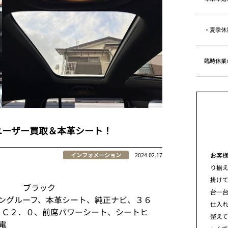
・夏季休
臨時休業
ユーザー買取＆本革シート！
お客
インフォメーション
2024.02.17
り揃
掛けて
イン ブラック
台一
ングルーフ、本革シート、純正ナビ、３６
仕入れ
ＴＣ２．０、前席パワーシート、シートヒ
整え
電