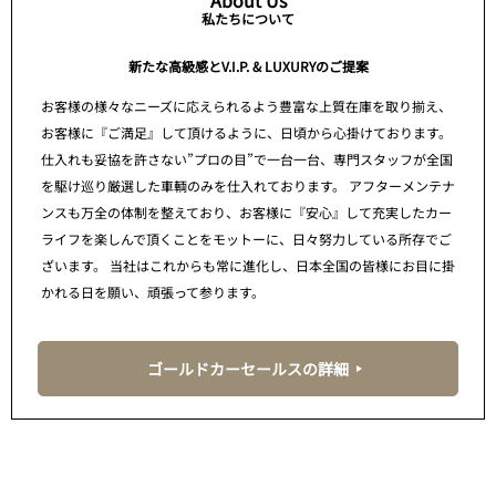
About Us
私たちについて
新たな高級感とV.I.P. & LUXURYのご提案
お客様の様々なニーズに応えられるよう豊富な上質在庫を取り揃え、
お客様に『ご満足』して頂けるように、日頃から心掛けております。
仕入れも妥協を許さない”プロの目”で一台一台、専門スタッフが全国
を駆け巡り厳選した車輌のみを仕入れております。 アフターメンテナ
ンスも万全の体制を整えており、お客様に『安心』して充実したカー
ライフを楽しんで頂くことをモットーに、日々努力している所存でご
ざいます。 当社はこれからも常に進化し、日本全国の皆様にお目に掛
かれる日を願い、頑張って参ります。
ゴールドカーセールスの詳細