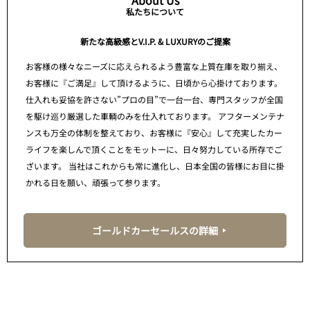
About Us
私たちについて
新たな高級感とV.I.P. & LUXURYのご提案
お客様の様々なニーズに応えられるよう豊富な上質在庫を取り揃え、
お客様に『ご満足』して頂けるように、日頃から心掛けております。
仕入れも妥協を許さない”プロの目”で一台一台、専門スタッフが全国
を駆け巡り厳選した車輌のみを仕入れております。 アフターメンテナ
ンスも万全の体制を整えており、お客様に『安心』して充実したカー
ライフを楽しんで頂くことをモットーに、日々努力している所存でご
ざいます。 当社はこれからも常に進化し、日本全国の皆様にお目に掛
かれる日を願い、頑張って参ります。
ゴールドカーセールスの詳細