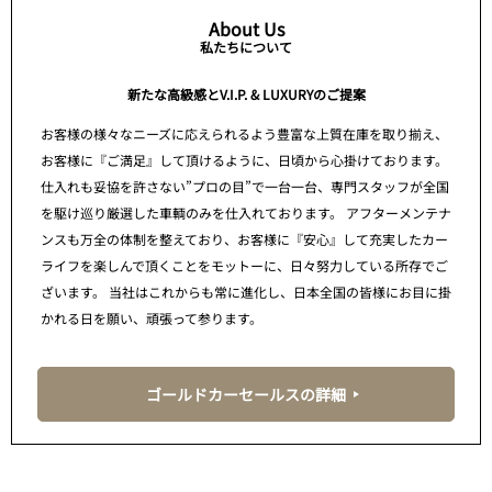
About Us
私たちについて
新たな高級感とV.I.P. & LUXURYのご提案
お客様の様々なニーズに応えられるよう豊富な上質在庫を取り揃え、
お客様に『ご満足』して頂けるように、日頃から心掛けております。
仕入れも妥協を許さない”プロの目”で一台一台、専門スタッフが全国
を駆け巡り厳選した車輌のみを仕入れております。 アフターメンテナ
ンスも万全の体制を整えており、お客様に『安心』して充実したカー
ライフを楽しんで頂くことをモットーに、日々努力している所存でご
ざいます。 当社はこれからも常に進化し、日本全国の皆様にお目に掛
かれる日を願い、頑張って参ります。
ゴールドカーセールスの詳細