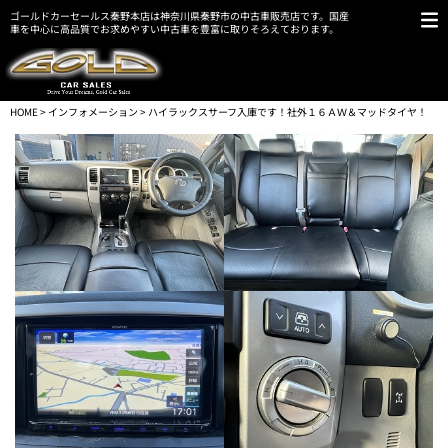
ゴールドカーセールス秦野本店は神奈川県秦野市の中古車販売店です。国産
車を中心に高品質でお求めやすい中古車を豊富に取りそろえております。
HOME
>
インフォメーション
> ハイラックスサーフ入庫です！社外１６ＡＷ＆マッドタイヤ！