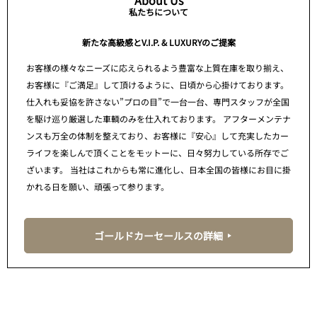
About Us
私たちについて
新たな高級感とV.I.P. & LUXURYのご提案
お客様の様々なニーズに応えられるよう豊富な上質在庫を取り揃え、
お客様に『ご満足』して頂けるように、日頃から心掛けております。
仕入れも妥協を許さない”プロの目”で一台一台、専門スタッフが全国
を駆け巡り厳選した車輌のみを仕入れております。 アフターメンテナ
ンスも万全の体制を整えており、お客様に『安心』して充実したカー
ライフを楽しんで頂くことをモットーに、日々努力している所存でご
ざいます。 当社はこれからも常に進化し、日本全国の皆様にお目に掛
かれる日を願い、頑張って参ります。
ゴールドカーセールスの詳細