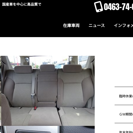
0463-74-
。国産車を中心に高品質で
在庫車両
ニュース
インフォ
臨時休業
ＧＷ期間
年末年始