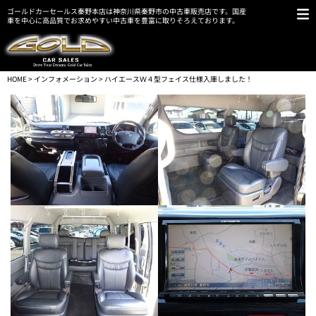
ゴールドカーセールス秦野本店は神奈川県秦野市の中古車販売店です。国産
車を中心に高品質でお求めやすい中古車を豊富に取りそろえております。
HOME
>
インフォメーション
> ハイエースＷ４型フェイス仕様入庫しました！