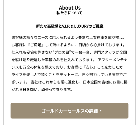
About Us
私たちについて
新たな高級感とV.I.P. & LUXURYのご提案
お客様の様々なニーズに応えられるよう豊富な上質在庫を取り揃え、
お客様に『ご満足』して頂けるように、日頃から心掛けております。
仕入れも妥協を許さない”プロの目”で一台一台、専門スタッフが全国
を駆け巡り厳選した車輌のみを仕入れております。 アフターメンテナ
ンスも万全の体制を整えており、お客様に『安心』して充実したカー
ライフを楽しんで頂くことをモットーに、日々努力している所存でご
ざいます。 当社はこれからも常に進化し、日本全国の皆様にお目に掛
かれる日を願い、頑張って参ります。
ゴールドカーセールスの詳細