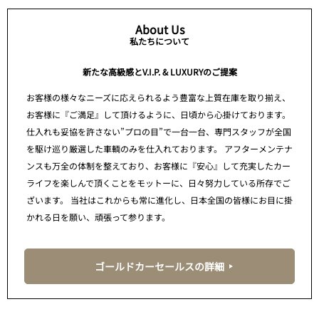
About Us
私たちについて
新たな高級感とV.I.P. & LUXURYのご提案
お客様の様々なニーズに応えられるよう豊富な上質在庫を取り揃え、
お客様に『ご満足』して頂けるように、日頃から心掛けております。
仕入れも妥協を許さない”プロの目”で一台一台、専門スタッフが全国
を駆け巡り厳選した車輌のみを仕入れております。 アフターメンテナ
ンスも万全の体制を整えており、お客様に『安心』して充実したカー
ライフを楽しんで頂くことをモットーに、日々努力している所存でご
ざいます。 当社はこれからも常に進化し、日本全国の皆様にお目に掛
かれる日を願い、頑張って参ります。
ゴールドカーセールスの詳細