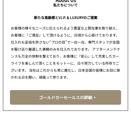
About Us
私たちについて
新たな高級感とV.I.P. & LUXURYのご提案
お客様の様々なニーズに応えられるよう豊富な上質在庫を取り揃え、
お客様に『ご満足』して頂けるように、日頃から心掛けております。
仕入れも妥協を許さない”プロの目”で一台一台、専門スタッフが全国
を駆け巡り厳選した車輌のみを仕入れております。 アフターメンテナ
ンスも万全の体制を整えており、お客様に『安心』して充実したカー
ライフを楽しんで頂くことをモットーに、日々努力している所存でご
ざいます。 当社はこれからも常に進化し、日本全国の皆様にお目に掛
かれる日を願い、頑張って参ります。
ゴールドカーセールスの詳細