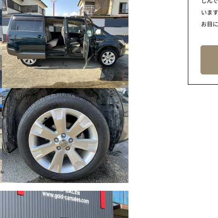
しん
います
お目