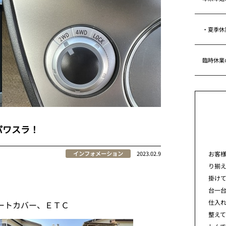
・夏季休
臨時休業
パワスラ！
お客
インフォメーション
2023.02.9
り揃
掛けて
台一
仕入れ
ートカバー、ＥＴＣ
整え