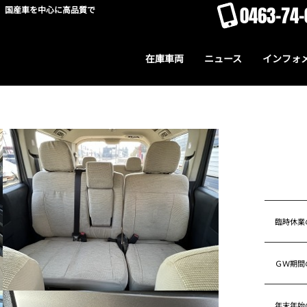
0463-74-
。国産車を中心に高品質で
在庫車両
ニュース
インフォ
臨時休業
ＧＷ期間
年末年始