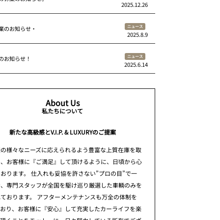
2025.12.26
ニュース
業のお知らせ・
2025.8.9
ニュース
のお知らせ！
2025.6.14
About Us
私たちについて
新たな高級感とV.I.P. & LUXURYのご提案
様の様々なニーズに応えられるよう豊富な上質在庫を取
え、お客様に『ご満足』して頂けるように、日頃から心
おります。 仕入れも妥協を許さない”プロの目”で一
台、専門スタッフが全国を駆け巡り厳選した車輌のみを
ております。 アフターメンテナンスも万全の体制を
ており、お客様に『安心』して充実したカーライフを楽