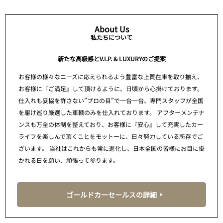
About Us
私たちについて
新たな高級感とV.I.P. & LUXURYのご提案
お客様の様々なニーズに応えられるよう豊富な上質在庫を取り揃え、
お客様に『ご満足』して頂けるように、日頃から心掛けております。
仕入れも妥協を許さない”プロの目”で一台一台、専門スタッフが全国
を駆け巡り厳選した車輌のみを仕入れております。 アフターメンテナ
ンスも万全の体制を整えており、お客様に『安心』して充実したカー
ライフを楽しんで頂くことをモットーに、日々努力している所存でご
ざいます。 当社はこれからも常に進化し、日本全国の皆様にお目に掛
かれる日を願い、頑張って参ります。
ゴールドカーセールスの詳細