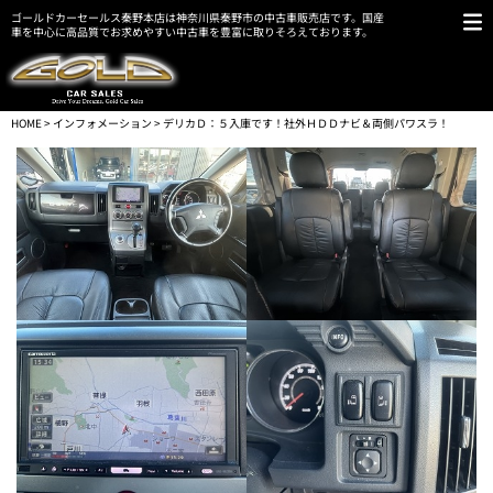
ゴールドカーセールス秦野本店は神奈川県秦野市の中古車販売店です。国産
車を中心に高品質でお求めやすい中古車を豊富に取りそろえております。
HOME
>
インフォメーション
> デリカＤ：５入庫です！社外ＨＤＤナビ＆両側パワスラ！