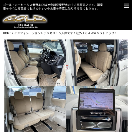
ゴールドカーセールス秦野本店は神奈川県秦野市の中古車販売店です。国産
車を中心に高品質でお求めやすい中古車を豊富に取りそろえております。
HOME
>
インフォメーション
> デリカＤ：５入庫です！社外１６ＡＷ＆リフトアップ！