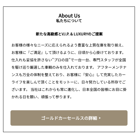
About Us
私たちについて
新たな高級感とV.I.P. & LUXURYのご提案
お客様の様々なニーズに応えられるよう豊富な上質在庫を取り揃え、
お客様に『ご満足』して頂けるように、日頃から心掛けております。
仕入れも妥協を許さない”プロの目”で一台一台、専門スタッフが全国
を駆け巡り厳選した車輌のみを仕入れております。 アフターメンテナ
ンスも万全の体制を整えており、お客様に『安心』して充実したカー
ライフを楽しんで頂くことをモットーに、日々努力している所存でご
ざいます。 当社はこれからも常に進化し、日本全国の皆様にお目に掛
かれる日を願い、頑張って参ります。
ゴールドカーセールスの詳細