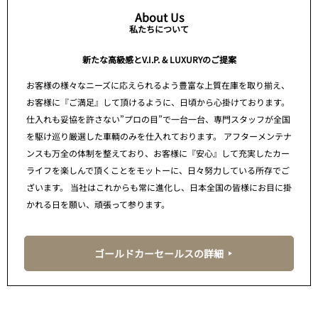
About Us
私たちについて
新たな高級感とV.I.P. & LUXURYのご提案
お客様の様々なニーズに応えられるよう豊富な上質在庫を取り揃え、
お客様に『ご満足』して頂けるように、日頃から心掛けております。
仕入れも妥協を許さない”プロの目”で一台一台、専門スタッフが全国
を駆け巡り厳選した車輌のみを仕入れております。 アフターメンテナ
ンスも万全の体制を整えており、お客様に『安心』して充実したカー
ライフを楽しんで頂くことをモットーに、日々努力している所存でご
ざいます。 当社はこれからも常に進化し、日本全国の皆様にお目に掛
かれる日を願い、頑張って参ります。
ゴールドカーセールスの詳細