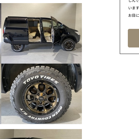
しん
います
お目