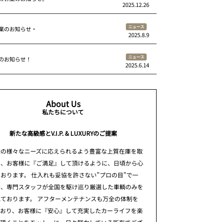
2025.12.26
ニュース
業のお知らせ・
2025.8.9
ニュース
のお知らせ！
2025.6.14
About Us
私たちについて
新たな高級感とV.I.P. & LUXURYのご提案
様の様々なニーズに応えられるよう豊富な上質在庫を取
え、お客様に『ご満足』して頂けるように、日頃から心
おります。 仕入れも妥協を許さない”プロの目”で一
台、専門スタッフが全国を駆け巡り厳選した車輌のみを
ております。 アフターメンテナンスも万全の体制を
ており、お客様に『安心』して充実したカーライフを楽