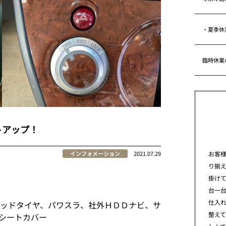
・夏季休
臨時休業
トアップ！
お客
インフォメーション
2021.07.29
り揃
掛けて
台一
仕入れ
マッドタイヤ、パワスラ、社外ＨＤＤナビ、サ
整え
シートカバー