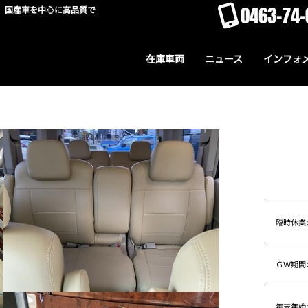
0463-74-
。国産車を中心に高品質で
在庫車両
ニュース
インフォ
臨時休業
ＧＷ期間
年末年始