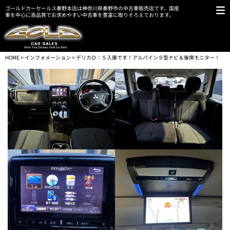
ゴールドカーセールス秦野本店は神奈川県秦野市の中古車販売店です。国産
車を中心に高品質でお求めやすい中古車を豊富に取りそろえております。
HOME
>
インフォメーション
> デリカＤ：５入庫です！アルパイン９型ナビ＆後席モニター！