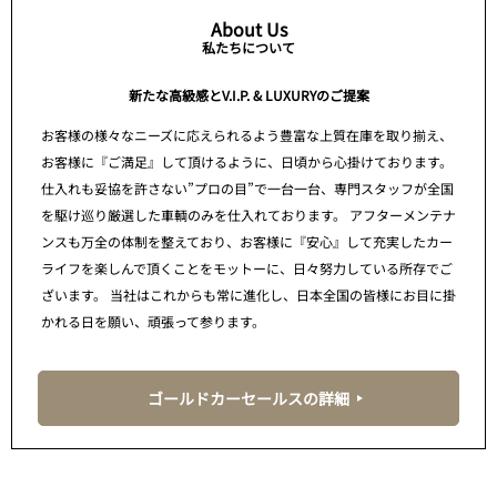
About Us
私たちについて
新たな高級感とV.I.P. & LUXURYのご提案
お客様の様々なニーズに応えられるよう豊富な上質在庫を取り揃え、
お客様に『ご満足』して頂けるように、日頃から心掛けております。
仕入れも妥協を許さない”プロの目”で一台一台、専門スタッフが全国
を駆け巡り厳選した車輌のみを仕入れております。 アフターメンテナ
ンスも万全の体制を整えており、お客様に『安心』して充実したカー
ライフを楽しんで頂くことをモットーに、日々努力している所存でご
ざいます。 当社はこれからも常に進化し、日本全国の皆様にお目に掛
かれる日を願い、頑張って参ります。
ゴールドカーセールスの詳細