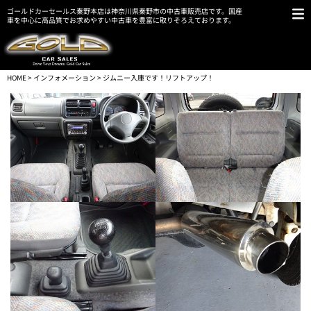
ゴールドカーセールス秦野本店は神奈川県秦野市の中古車販売店です。国産
車を中心に高品質でお求めやすい中古車を豊富に取りそろえております。
HOME
>
インフォメーション
> ジムニー入庫です！リフトアップ！