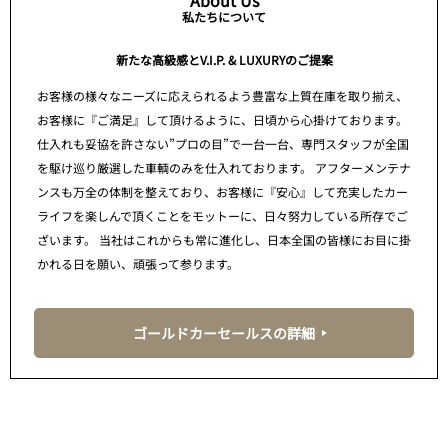
About Us
私たちについて
新たな高級感とV.I.P. & LUXURYのご提案
お客様の様々なニーズに応えられるよう豊富な上質在庫を取り揃え、
お客様に『ご満足』して頂けるように、日頃から心掛けております。
仕入れも妥協を許さない”プロの目”で一台一台、専門スタッフが全国
を駆け巡り厳選した車輌のみを仕入れております。 アフターメンテナ
ンスも万全の体制を整えており、お客様に『安心』して充実したカー
ライフを楽しんで頂くことをモットーに、日々努力している所存でご
ざいます。 当社はこれからも常に進化し、日本全国の皆様にお目に掛
かれる日を願い、頑張って参ります。
ゴールドカーセールスの詳細