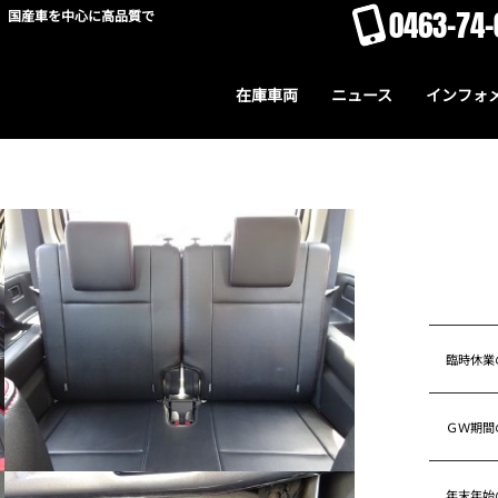
0463-74-
。国産車を中心に高品質で
在庫車両
ニュース
インフォ
臨時休業
ＧＷ期間
年末年始