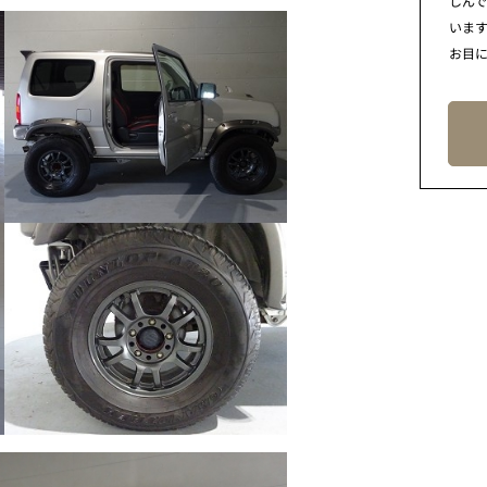
しん
います
お目