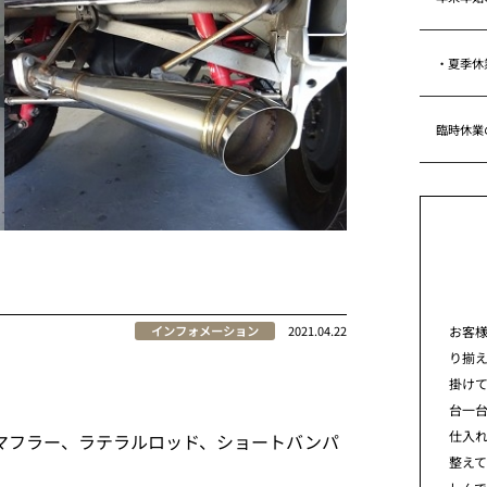
・夏季休
臨時休業
お客
インフォメーション
2021.04.22
り揃
掛けて
台一
仕入れ
マフラー、ラテラルロッド、ショートバンパ
整え