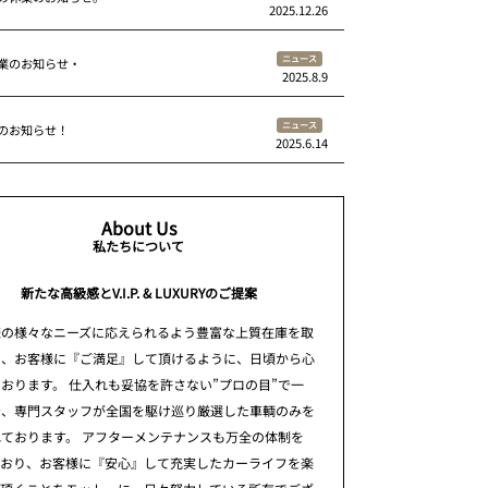
2025.12.26
ニュース
業のお知らせ・
2025.8.9
ニュース
のお知らせ！
2025.6.14
About Us
私たちについて
新たな高級感とV.I.P. & LUXURYのご提案
様の様々なニーズに応えられるよう豊富な上質在庫を取
え、お客様に『ご満足』して頂けるように、日頃から心
おります。 仕入れも妥協を許さない”プロの目”で一
台、専門スタッフが全国を駆け巡り厳選した車輌のみを
ております。 アフターメンテナンスも万全の体制を
ており、お客様に『安心』して充実したカーライフを楽