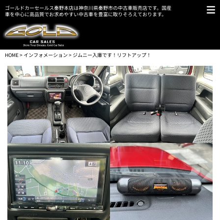
ゴールドカーセールス秦野本店は神奈川県秦野市の中古車販売店です。国産
車を中心に高品質でお求めやすい中古車を豊富に取りそろえております。
HOME
>
インフォメーション
> ジムニー入庫です！リフトアップ！