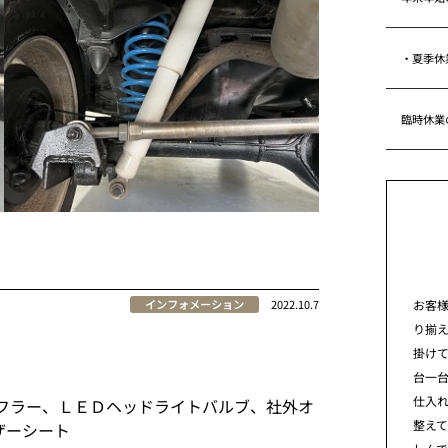
・夏季休
臨時休業
お客
インフォメーション
2022.10.7
り揃
掛けて
台一
仕入れ
フラー、ＬＥＤヘッドライトバルブ、社外オ
整え
ザーシート