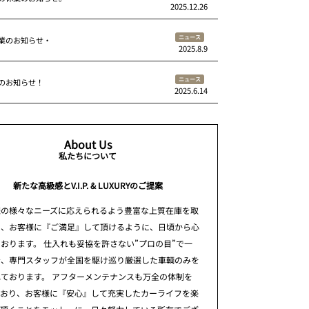
2025.12.26
ニュース
業のお知らせ・
2025.8.9
ニュース
のお知らせ！
2025.6.14
About Us
私たちについて
新たな高級感とV.I.P. & LUXURYのご提案
様の様々なニーズに応えられるよう豊富な上質在庫を取
え、お客様に『ご満足』して頂けるように、日頃から心
おります。 仕入れも妥協を許さない”プロの目”で一
台、専門スタッフが全国を駆け巡り厳選した車輌のみを
ております。 アフターメンテナンスも万全の体制を
ており、お客様に『安心』して充実したカーライフを楽