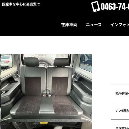
0463-74-
。国産車を中心に高品質で
在庫車両
ニュース
インフォ
臨時休業
ＧＷ期間
年末年始