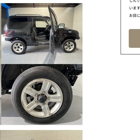
しん
います
お目