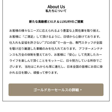
About Us
私たちについて
新たな高級感とV.I.P. & LUXURYのご提案
お客様の様々なニーズに応えられるよう豊富な上質在庫を取り揃え、
お客様に『ご満足』して頂けるように、日頃から心掛けております。
仕入れも妥協を許さない”プロの目”で一台一台、専門スタッフが全国
を駆け巡り厳選した車輌のみを仕入れております。 アフターメンテナ
ンスも万全の体制を整えており、お客様に『安心』して充実したカー
ライフを楽しんで頂くことをモットーに、日々努力している所存でご
ざいます。 当社はこれからも常に進化し、日本全国の皆様にお目に掛
かれる日を願い、頑張って参ります。
ゴールドカーセールスの詳細