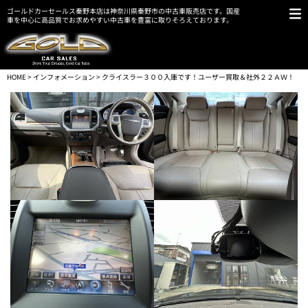
ゴールドカーセールス秦野本店は神奈川県秦野市の中古車販売店です。国産
車を中心に高品質でお求めやすい中古車を豊富に取りそろえております。
HOME
>
インフォメーション
> クライスラー３００入庫です！ユーザー買取＆社外２２ＡＷ！