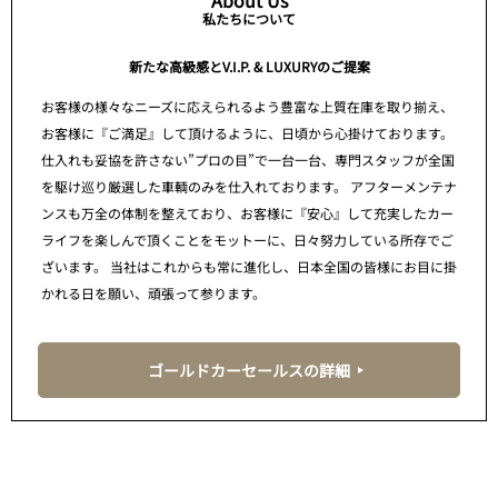
About Us
私たちについて
新たな高級感とV.I.P. & LUXURYのご提案
お客様の様々なニーズに応えられるよう豊富な上質在庫を取り揃え、
お客様に『ご満足』して頂けるように、日頃から心掛けております。
仕入れも妥協を許さない”プロの目”で一台一台、専門スタッフが全国
を駆け巡り厳選した車輌のみを仕入れております。 アフターメンテナ
ンスも万全の体制を整えており、お客様に『安心』して充実したカー
ライフを楽しんで頂くことをモットーに、日々努力している所存でご
ざいます。 当社はこれからも常に進化し、日本全国の皆様にお目に掛
かれる日を願い、頑張って参ります。
ゴールドカーセールスの詳細