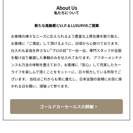
About Us
私たちについて
新たな高級感とV.I.P. & LUXURYのご提案
お客様の様々なニーズに応えられるよう豊富な上質在庫を取り揃え、
お客様に『ご満足』して頂けるように、日頃から心掛けております。
仕入れも妥協を許さない”プロの目”で一台一台、専門スタッフが全国
を駆け巡り厳選した車輌のみを仕入れております。 アフターメンテナ
ンスも万全の体制を整えており、お客様に『安心』して充実したカー
ライフを楽しんで頂くことをモットーに、日々努力している所存でご
ざいます。 当社はこれからも常に進化し、日本全国の皆様にお目に掛
かれる日を願い、頑張って参ります。
ゴールドカーセールスの詳細